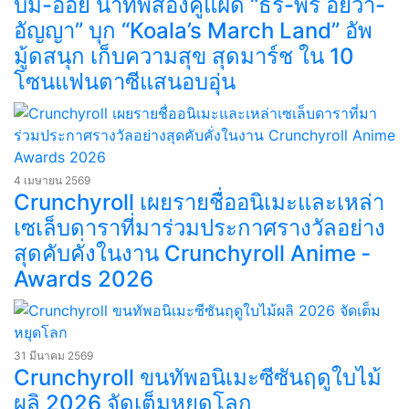
บีม-ออย นำทัพสองคู่แฝด “ธีร์-พีร์ อัยวา-
อัญญา” บุก “Koala’s March Land” อัพ
มู้ดสนุก เก็บความสุข สุดมาร์ช ใน 10
โซนแฟนตาซีแสนอบอุ่น
4 เมษายน 2569
Crunchyroll เผยรายชื่ออนิเมะและเหล่า
เซเล็บดาราที่มาร่วมประกาศรางวัลอย่าง
สุดคับคั่งในงาน Crunchyroll Anime ­­­
Awards 2026
31 มีนาคม 2569
Crunchyroll ขนทัพอนิเมะซีซันฤดูใบไม้
ผลิ 2026 จัดเต็มหยุดโลก