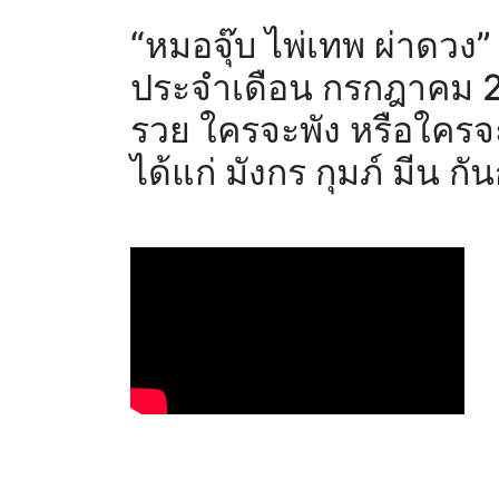
“หมอจุ๊บ ไพ่เทพ ผ่าดวง
ประจำเดือน กรกฎาคม 
รวย ใครจะพัง หรือใครจะ
ได้แก่ มังกร กุมภ์ มีน ก