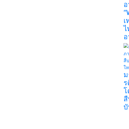
อ
“
เ
ไ
อ
ม
ร
โ
ส
บ