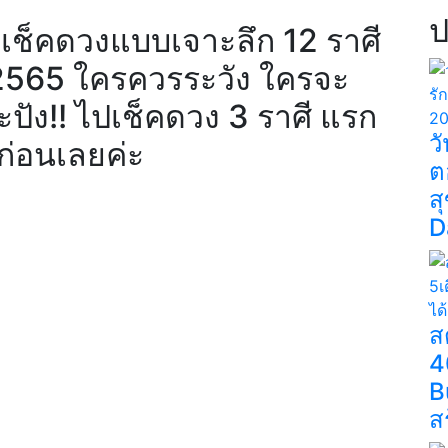
ป
” เช็คดวงแบบเจาะลึก 12 ราศี
2565 ใครควรระวัง ใครจะ
ปัง!! ไปเช็คดวง 3 ราศี แรก
ว
ันก่อนเลยค่ะ
ต
ส
D
ส
4
B
ส