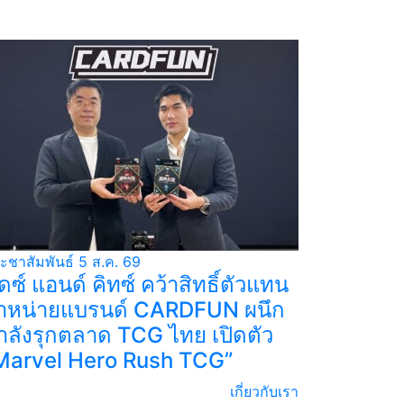
ะชาสัมพันธ์
5 ส.ค. 69
ิดซ์ แอนด์ คิทซ์ คว้าสิทธิ์ตัวแทน
ำหน่ายแบรนด์ CARDFUN ผนึก
ำลังรุกตลาด TCG ไทย เปิดตัว
Marvel Hero Rush TCG”
เกี่ยวกับเรา