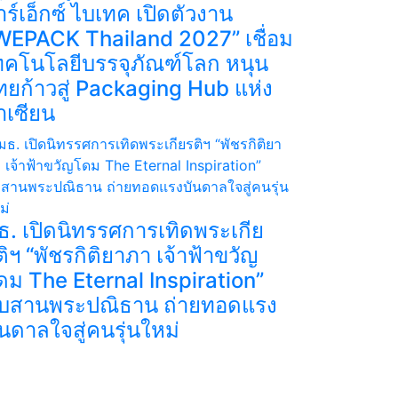
าร์เอ็กซ์ ไบเทค เปิดตัวงาน
WEPACK Thailand 2027” เชื่อม
ทคโนโลยีบรรจุภัณฑ์โลก หนุน
ทยก้าวสู่ Packaging Hub แห่ง
าเซียน
ธ. เปิดนิทรรศการเทิดพระเกีย
ติฯ “พัชรกิติยาภา เจ้าฟ้าขวัญ
ดม The Eternal Inspiration”
ืบสานพระปณิธาน ถ่ายทอดแรง
ันดาลใจสู่คนรุ่นใหม่