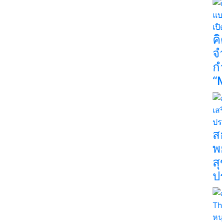
ค
จ
ก
“
ส
พ
ส
ป