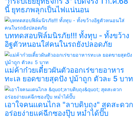
"กระบี่เย้ยยุทธจักร 3" เปิดจริง 1 ก.ค.68
นี้ ยุทธภพลุกเป็นไฟแน่นอน
บททดสอบฟิล์มนิรภัย!!! ทั้งทุบ - ทั้งขว้าง
อิฐตัวหนอนใส่คนในรถยังปลอดภัย
แม่ค้าก๋วยเตี๋ยวผันตัวออกเร่ขายอาหาร
ทะเล ยอดขายสุดปัง ปูม้าถูก ตัวละ 5 บาท
เอาใจคนแดนไกล "ลาบดิบถุง" สุดสะดวก
อร่อยง่ายแค่ฉีกซองปุ๊บ หม่ำได้ปั๊บ