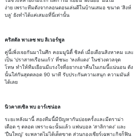
ง่าย เพราะทีมดังจากลอนดอนเล่นดีในบ้านเสมอ ขนาด ‘สิงห์
บลู’ ยังทำได้แค่เสมอที่นี่เท่านั้น
คริสตัล พาเลซ พบ ลิเวอร์พูล
คู่นี้เพิ่งเจอกันมาในศึก คอมมูนิตี้ ชิลด์ เมื่อเดือนสิงหาคม และ
เป็น ‘ปราสาทเรือนแก้ว’ ที่ชนะ ‘หงส์แดง’ ในช่วงดวลจุด
โทษ ทำให้ทีมเยือนมีแรงใจที่อยากเอาคืนในเกมนี้แน่นอน ดัง
นั้นใส่กันสุดตลอด 90 นาที รับประกันความสนุก ความมันส์
ได้เลย
นิวคาสเซิล พบ อาร์เซน่อล
ระยะหลังมานี้ สองทีมนี้มีปัญหากันบ่อยครั้งและมีดราม่า
เดือด ๆ ตลอด เพราะฉะนั้นแล้ว แฟนบอล ‘สาลิกาดง’ และ
‘ปืนใหญ่’ จะพลาดไม่ได้เด็ดขาด ส่วนกองเชียร์เฉพาะกิจก็ฟิน