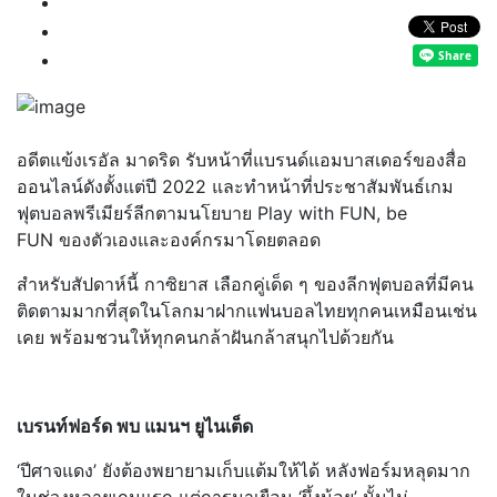
อดีตแข้งเรอัล มาดริด รับหน้าที่แบรนด์แอมบาสเดอร์ของสื่อ
ออนไลน์ดังตั้งแต่ปี 2022 และทำหน้าที่ประชาสัมพันธ์เกม
ฟุตบอลพรีเมียร์ลีกตามนโยบาย Play with FUN, be
FUN ของตัวเองและองค์กรมาโดยตลอด
สำหรับสัปดาห์นี้ กาซิยาส เลือกคู่เด็ด ๆ ของลีกฟุตบอลที่มีคน
ติดตามมากที่สุดในโลกมาฝากแฟนบอลไทยทุกคนเหมือนเช่น
เคย พร้อมชวนให้ทุกคนกล้าฝันกล้าสนุกไปด้วยกัน
เบรนท์ฟอร์ด พบ แมนฯ ยูไนเต็ด
‘ปีศาจแดง’ ยังต้องพยายามเก็บแต้มให้ได้ หลังฟอร์มหลุดมาก
ในช่วงหลายเกมแรก แต่การมาเยือน ‘ผึ้งน้อย’ นั้นไม่